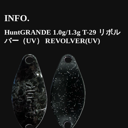
INFO.
HuntGRANDE 1.0g/1.3g T-29 リボル
バー（UV） REVOLVER(UV)