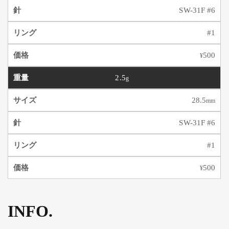
SW-31F #6
#1
500
¥
2.5
g
28.5
mm
SW-31F #6
#1
500
¥
INFO.