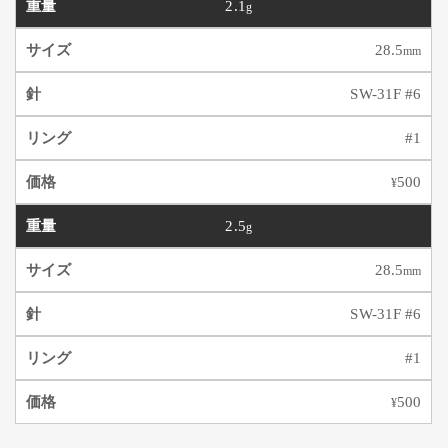
2.1
g
28.5
mm
SW-31F #6
#1
500
¥
2.5
g
28.5
mm
SW-31F #6
#1
500
¥