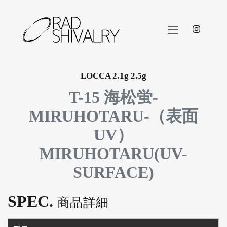
instag
LOCCA 2.1g 2.5g
T-15 海松蛍-
MIRUHOTARU-（表面
UV）
MIRUHOTARU(UV-
SURFACE)
SPEC.
商品詳細